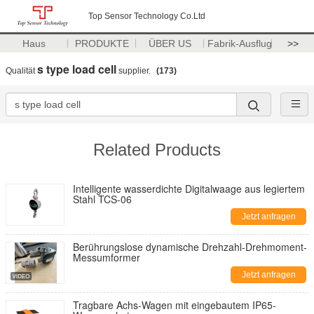
Top Sensor Technology Co.Ltd
Haus
PRODUKTE
ÜBER US
Fabrik-Ausflug
>>
s type load cell
Qualität
supplier.
(173)
Related Products
Intelligente wasserdichte Digitalwaage aus legiertem
Stahl TCS-06
Jetzt anfragen
Berührungslose dynamische Drehzahl-Drehmoment-
Messumformer
Jetzt anfragen
Tragbare Achs-Wagen mit eingebautem IP65-