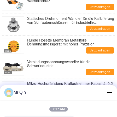
Wasserschutz
Jetzt anfragen
Statisches Drehmoment-Wandler für die Kalibrierung
von Schraubenschlüsseln für industrielle
Verwendung
Jetzt anfragen
Runde Rosette Membran Metallfolie
Dehnungsmessgerät mit hoher Präzision
Jetzt anfragen
Verbindungsspannungswandler für die
Schwerindustrie
Jetzt anfragen
Mikro-Hochpräzisions-Kraftaufnehmer Kapazität 0,2
bis 20 kg
Mr Qin
Jetzt anfragen
Max Capacity 20.000kg Portable Axle Scale Portable
Weighing for Various Applications
7:17 AM
Jetzt anfragen