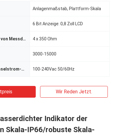
Anlagenmaßstab, Plattform-Skala
6 Bit Anzeige: 0,8 Zoll LCD
Höchstzahlen von Messdosen
4 x 350 Ohm
3000-15000
Externer Wechselstrom-Adapter
100-240Vac 50/60Hz
tpreis
Wir Reden Jetzt.
sserdichter Indikator der
n Skala-IP66/robuste Skala-