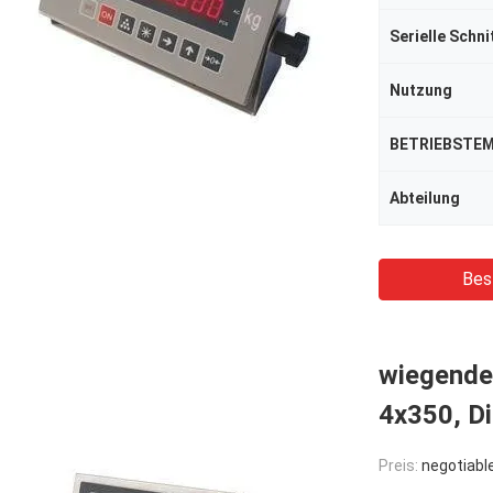
Serielle Schni
Nutzung
BETRIEBSTE
Abteilung
Bes
wiegende
4x350, Di
Preis:
negotiabl