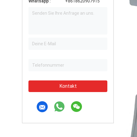
Whatsapp :
+8618620907915
Kontakt