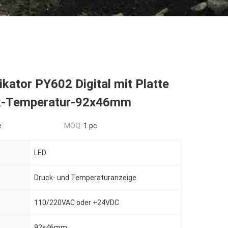
ikator PY602 Digital mit Platte
k-Temperatur-92x46mm
e
MOQ:
1 pc
LED
Druck- und Temperaturanzeige
110/220VAC oder +24VDC
92x46mm