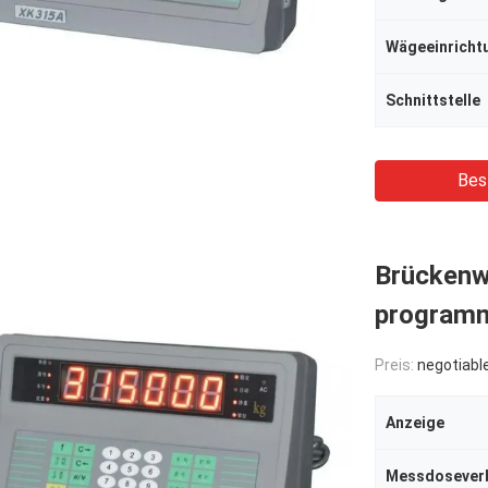
Wägeeinricht
Schnittstelle
Bes
Brückenw
programm
Preis:
negotiabl
Anzeige
Messdosever