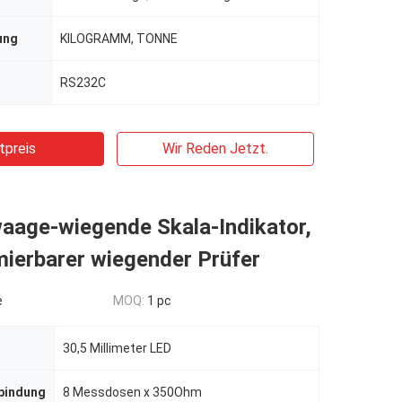
ung
KILOGRAMM, TONNE
RS232C
tpreis
Wir Reden Jetzt.
aage-wiegende Skala-Indikator,
ierbarer wiegender Prüfer
e
MOQ:
1 pc
30,5 Millimeter LED
bindung
8 Messdosen x 350Ohm