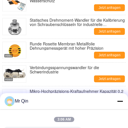
Wasserschutz
Jetzt anfragen
Statisches Drehmoment-Wandler für die Kalibrierung
von Schraubenschlüsseln für industrielle
Verwendung
Jetzt anfragen
Runde Rosette Membran Metallfolie
Dehnungsmessgerät mit hoher Präzision
Jetzt anfragen
Verbindungsspannungswandler für die
Schwerindustrie
Jetzt anfragen
Mikro-Hochpräzisions-Kraftaufnehmer Kapazität 0,2
bis 20 kg
Mr Qin
Jetzt anfragen
Max Capacity 20.000kg Portable Axle Scale Portable
Weighing for Various Applications
3:06 AM
Jetzt anfragen