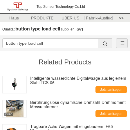
Top Sensor Technology Co.Ltd
Haus
PRODUKTE
ÜBER US
Fabrik-Ausflug
>>
button type load cell
Qualität
supplier.
(97)
Related Products
Intelligente wasserdichte Digitalwaage aus legiertem
Stahl TCS-06
Jetzt anfragen
Berührungslose dynamische Drehzahl-Drehmoment-
Messumformer
Jetzt anfragen
Tragbare Achs-Wagen mit eingebautem IP65-