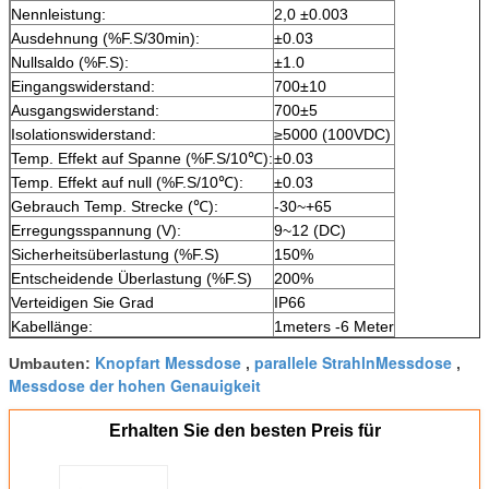
Nennleistung:
2,0 ±0.003
Ausdehnung (%F.S/30min):
±0.03
Nullsaldo (%F.S):
±1.0
Eingangswiderstand:
700±10
Ausgangswiderstand:
700±5
Isolationswiderstand:
≥5000 (100VDC)
Temp. Effekt auf Spanne (%F.S/10℃):
±0.03
Temp. Effekt auf null (%F.S/10℃):
±0.03
Gebrauch Temp. Strecke (℃):
-30~+65
Erregungsspannung (V):
9~12 (DC)
Sicherheitsüberlastung (%F.S)
150%
Entscheidende Überlastung (%F.S)
200%
Verteidigen Sie Grad
IP66
Kabellänge:
1meters -6 Meter
Knopfart Messdose
parallele StrahlnMessdose
Umbauten:
,
,
Messdose der hohen Genauigkeit
Erhalten Sie den besten Preis für