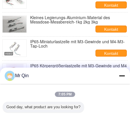
Kontakt
Kleines Legierungs-Aluminium-Material des
Messdose-Messbereich-1kg 2kg 3kg
Kontakt
IP65-Miniaturlastzelle mit M3-Gewinde und M4-M3-
Tap-Loch
Kontakt
IP65 Körpergrößenlastzelle mit M3-Gewinde und M4
/ M3-Taped-Hole-Anpassungsgewichtungssensor
Mr Qin
Kontakt
10kgf 20kgf 50kgf 70kgf Mikro-Lastzelle mit 20mm
Durchmesser und M3 Gewinde-Loch-Anbau
7:05 PM
Kontakt
Good day, what product are you looking for?
1 / 3