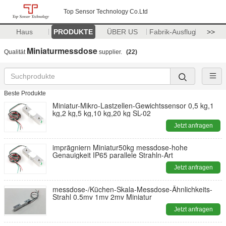
Top Sensor Technology Co.Ltd
Haus
PRODUKTE
ÜBER US
Fabrik-Ausflug
>>
Miniaturmessdose
Qualität
supplier.
(22)
Beste Produkte
Miniatur-Mikro-Lastzellen-Gewichtssensor 0,5 kg,1
kg,2 kg,5 kg,10 kg,20 kg SL-02
Jetzt anfragen
imprägniern Miniatur50kg messdose-hohe
Genauigkeit IP65 parallele Strahln-Art
Jetzt anfragen
messdose-/Küchen-Skala-Messdose-Ähnlichkeits-
Strahl 0.5mv 1mv 2mv Miniatur
Jetzt anfragen