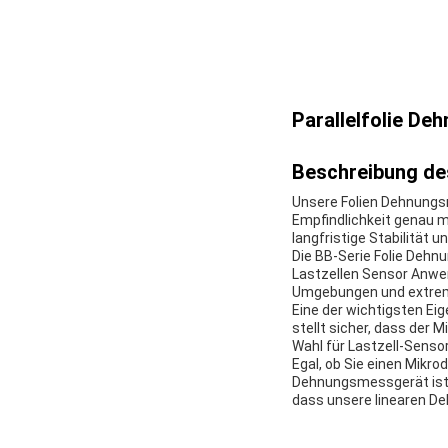
Parallelfolie De
Beschreibung de
Unsere Folien Dehnungsm
Empfindlichkeit genau 
langfristige Stabilität 
Die BB-Serie Folie Dehn
Lastzellen Sensor Anwen
Umgebungen und extre
Eine der wichtigsten Ei
stellt sicher, dass der 
Wahl für Lastzell-Sens
Egal, ob Sie einen Mikr
Dehnungsmessgerät ist ei
dass unsere linearen D