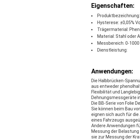
Eigenschaften:
Produktbezeichnung:
Hysterese: ±0,05% Vo
Trägermaterial: Phen
Material: Stahl oder
Messbereich: 0-1000 
Dienstleistung:
Anwendungen:
Die Halbbrücken-Spannu
aus entweder phenolhalt
Flexibilität und Langleb
Dehnungsmessgeräte in 
Die BB-Serie von Folie 
Sie können beim Bau v
eignen sich auch für di
eines Fahrzeugs ausgeü
Andere Anwendungen für 
Messung der Belastung d
sie zur Messung der Kr