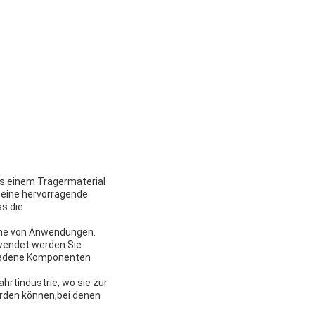
s einem Trägermaterial
n eine hervorragende
ss die
eihe von Anwendungen.
wendet werden.Sie
chiedene Komponenten
rtindustrie, wo sie zur
erden können,bei denen