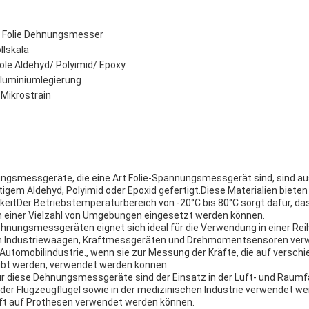
 Folie Dehnungsmesser
llskala
ole Aldehyd/ Polyimid/ Epoxy
 Aluminiumlegierung
Mikrostrain
ngsmessgeräte, die eine Art Folie-Spannungsmessgerät sind, sind au
igem Aldehyd, Polyimid oder Epoxid gefertigt.Diese Materialien biete
igkeitDer Betriebstemperaturbereich von -20°C bis 80°C sorgt dafür, da
einer Vielzahl von Umgebungen eingesetzt werden können.
Dehnungsmessgeräten eignet sich ideal für die Verwendung in einer R
on Industriewaagen, Kraftmessgeräten und Drehmomentsensoren ver
e Automobilindustrie., wenn sie zur Messung der Kräfte, die auf vers
bt werden, verwendet werden können.
diese Dehnungsmessgeräte sind der Einsatz in der Luft- und Raumfah
er Flugzeugflügel sowie in der medizinischen Industrie verwendet w
aft auf Prothesen verwendet werden können.