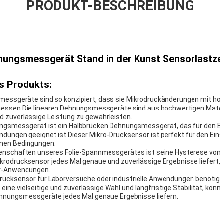
PRODUKT-BESCHREIBUNG
hnungsmessgerät Stand in der Kunst Sensorlastze
s Produkts:
essgeräte sind so konzipiert, dass sie Mikrodruckänderungen mit ho
messen.Die linearen Dehnungsmessgeräte sind aus hochwertigen Mater
und zuverlässige Leistung zu gewährleisten.
ungsmessgerät ist ein Halbbrücken Dehnungsmessgerät, das für den E
dungen geeignet ist.Dieser Mikro-Drucksensor ist perfekt für den Ein
men Bedingungen.
genschaften unseres Folie-Spannmessgerätes ist seine Hysterese von 
Mikrodrucksensor jedes Mal genaue und zuverlässige Ergebnisse liefert
or-Anwendungen.
odrucksensor für Laborversuche oder industrielle Anwendungen benötige
ne vielseitige und zuverlässige Wahl.und langfristige Stabilität, kön
ehnungsmessgeräte jedes Mal genaue Ergebnisse liefern.