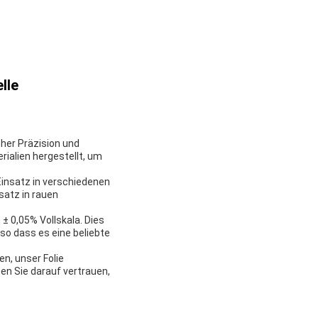
lle
her Präzision und
ialien hergestellt, um
insatz in verschiedenen
satz in rauen
± 0,05% Vollskala. Dies
,so dass es eine beliebte
n, unser Folie
nen Sie darauf vertrauen,