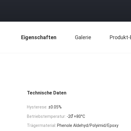
Eigenschaften
Galerie
Produkt-
Technische Daten
Hysterese:
±0.05%
Betriebstemperatur:
-20 ̊+80°C
Trägermaterial:
Phenole Aldehyd/Polyimid/Epoxy