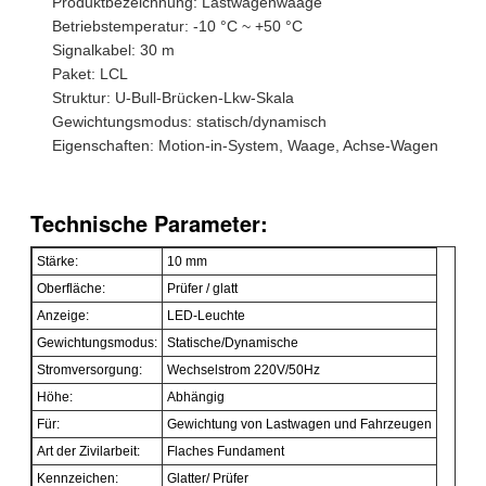
Produktbezeichnung: Lastwagenwaage
Betriebstemperatur: -10 °C ~ +50 °C
Signalkabel: 30 m
Paket: LCL
Struktur: U-Bull-Brücken-Lkw-Skala
Gewichtungsmodus: statisch/dynamisch
Eigenschaften: Motion-in-System, Waage, Achse-Wagen
Technische Parameter:
Stärke:
10 mm
Oberfläche:
Prüfer / glatt
Anzeige:
LED-Leuchte
Gewichtungsmodus:
Statische/Dynamische
Stromversorgung:
Wechselstrom 220V/50Hz
Höhe:
Abhängig
Für:
Gewichtung von Lastwagen und Fahrzeugen
Art der Zivilarbeit:
Flaches Fundament
Kennzeichen:
Glatter/ Prüfer