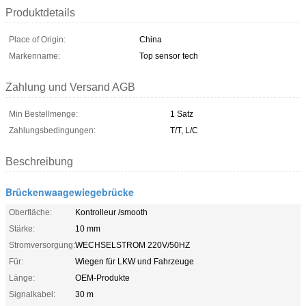
Produktdetails
Place of Origin:
China
Markenname:
Top sensor tech
Zahlung und Versand AGB
Min Bestellmenge:
1 Satz
Zahlungsbedingungen:
T/T, L/C
Beschreibung
Brückenwaagewiegebrücke
Oberfläche:
Kontrolleur /smooth
Stärke:
10 mm
Stromversorgung:
WECHSELSTROM 220V/50HZ
Für:
Wiegen für LKW und Fahrzeuge
Länge:
OEM-Produkte
Signalkabel:
30 m