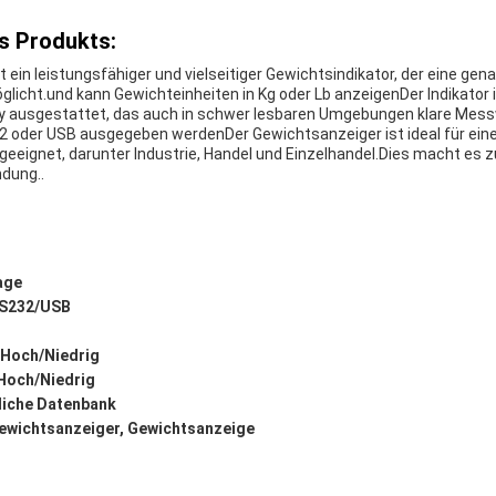
s Produkts:
t ein leistungsfähiger und vielseitiger Gewichtsindikator, der eine ge
cht.und kann Gewichteinheiten in Kg oder Lb anzeigenDer Indikator 
y ausgestattet, das auch in schwer lesbaren Umgebungen klare Messw
2 oder USB ausgegeben werdenDer Gewichtsanzeiger ist ideal für eine
ignet, darunter Industrie, Handel und Einzelhandel.Dies macht es zu
dung..
age
S232/USB
Hoch/Niedrig
Hoch/Niedrig
tliche Datenbank
ewichtsanzeiger, Gewichtsanzeige