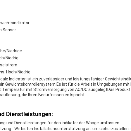
wichtsindikator
p Sensor
ohe/Niedrige
ch/Niedrig
selstrom
ms: Hoch/Niedrig
ale Indicator ist ein zuverlässiger und leistungsfähiger Gewichtsindik
ein Gewichtskontrollersystem.Es ist für die Arbeit in Umgebungen mit 
nd Temperatur mit Stromversorgung von AC/DC ausgelegtDas Produkt 
auflösung, die Ihren Bedürfnissen entspricht.
d Dienstleistungen:
ng und Dienstleistungen für den Indikator der Waage umfassen:
tzung - Wir bieten Installationsunterstützung an, um sicherzustellen