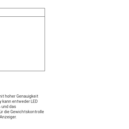
mit hoher Genauigkeit
ay kann entweder LED
B und das
ür die Gewichtskontrolle
Anzeiger.