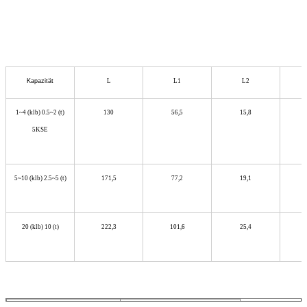
Kapazität
L
L1
L2
1~4 (klb) 0.5~2 (t)
130
56,5
15,8
5KSE
5~10 (klb) 2.5~5 (t)
171,5
77,2
19,1
20 (klb) 10 (t)
222,3
101,6
25,4