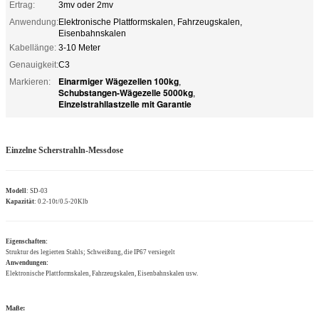
Ertrag:
3mv oder 2mv
Anwendung:
Elektronische Plattformskalen, Fahrzeugskalen,
Eisenbahnskalen
Kabellänge:
3-10 Meter
Genauigkeit:
C3
Einarmiger Wägezellen 100kg
Markieren:
,
Schubstangen-Wägezelle 5000kg
,
Einzelstrahllastzelle mit Garantie
Einzelne Scherstrahln-Messdose
Modell
: SD-03
Kapazität
: 0.2-10t/0.5-20Klb
Eigenschaften:
Struktur des legierten Stahls; Schweißung, die IP67 versiegelt
Anwendungen:
Elektronische Plattformskalen, Fahrzeugskalen, Eisenbahnskalen usw.
Maße: