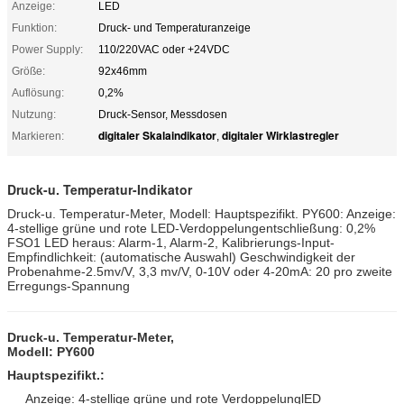
Anzeige:
LED
Funktion:
Druck- und Temperaturanzeige
Power Supply:
110/220VAC oder +24VDC
Größe:
92x46mm
Auflösung:
0,2%
Nutzung:
Druck-Sensor, Messdosen
digitaler Skalaindikator
digitaler Wirklastregler
Markieren:
,
Druck-u. Temperatur-Indikator
Druck-u. Temperatur-Meter, Modell: Hauptspezifikt. PY600: Anzeige:
4-stellige grüne und rote LED-Verdoppelungentschließung: 0,2%
FSO1 LED heraus: Alarm-1, Alarm-2, Kalibrierungs-Input-
Empfindlichkeit: (automatische Auswahl) Geschwindigkeit der
Probenahme-2.5mv/V, 3,3 mv/V, 0-10V oder 4-20mA: 20 pro zweite
Erregungs-Spannung
Druck-u. Temperatur-Meter,
Modell: PY600
Hauptspezifikt.:
Anzeige: 4-stellige grüne und rote VerdoppelunglED