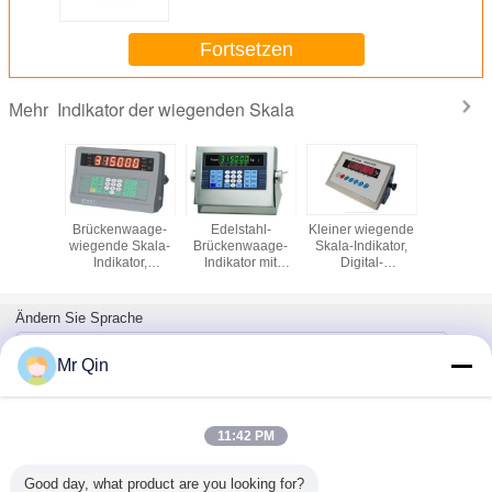
Fortsetzen
Indikator der wiegenden Skala
Mehr
nzeiger
Brückenwaage-
Edelstahl-
Kleiner wiegende
Batteriel
gital mit
wiegende Skala-
Brückenwaage-
Skala-Indikator,
-10 °C 
zeigen-
Indikator,
Indikator mit
Digital-
Operati
ger
programmierbarer
Drucker 30.5mm
Wirklastregler für
Temperat
ebensdauer
wiegender Prüfer
LED-Anzeige
Plattform-Skala
Plattform
Indikat
Ändern Sie Sprache
German
Mr Qin
11:42 PM
Nach Hause
|
ÜBER US
|
Treten Sie mit uns in Verbindung
|
Sitemap
|
Privacy
Policy
Good day, what product are you looking for?