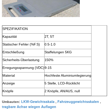
SPEZIFIKATION
Kapazität
2T, 5T
Statischer Fehler (%F.S)
0.5-1.0
Entschließung
Staffelungen 5KG
Sicherheits-Überlastung
150%
Erregungsspannung (VDC)
9-15
Material
Hochfeste Aluminiumlegierung
Anzeige
5 Stelle, LCD-Rücklicht
Knöpfe
2 Knöpfe, AN/AUS, null
LKW-Gewichtsskala
Fahrzeuggewichtsskalen
Umbauten:
,
,
tragbare Achse wiegen Auflagen