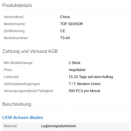
Produktdetails
Herkunftsort:
China
Markenname:
TOP SENSOR
Zertifizierung:
CE
Modellnummer:
TS-04
Zahlung und Versand AGB
Min Bestellmenge:
2 Stück
Preis:
negotiable
Lieferzeit:
15-20 Tage seit dem Auftrag
Zahlungsbedingungen:
T / T, Western Union
Versorgungsmaterial-Fähigkeit:
500 PCS pro Monat
Beschreibung
LKW-Achsen-Skalen
Material:
Legierungsaluminium