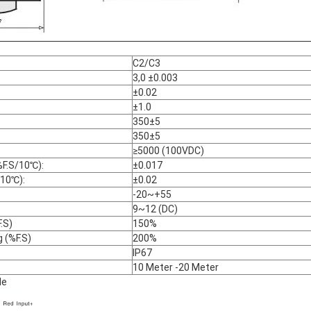
C2/C3
3,0 ±0.003
±0.02
±1.0
350±5
350±5
≥5000 (100VDC)
F.S/10℃):
±0.017
/10℃):
±0.02
-20~+55
9~12 (DC)
.S)
150%
 (%F.S)
200%
IP67
10 Meter -20 Meter
de