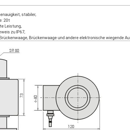
nauigkeit, stabiler,
e: 20t
te Leistung,
eweis zu IP67,
 Brückenwaage, Brückenwaage und andere elektronische wiegende A