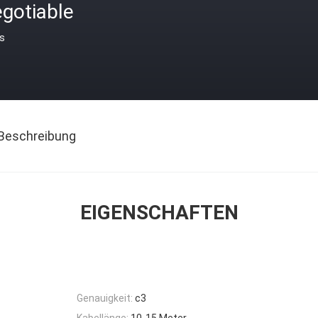
gotiable
is
Beschreibung
EIGENSCHAFTEN
Genauigkeit:
c3
Kabellänge:
10-15 Meter