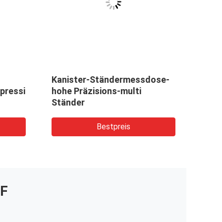
VID
Kanister-Ständermessdose-
Gesp
ressions-
hohe Präzisions-multi
Druc
Ständer
Zelll
mate
Beru
Bestpreis
F