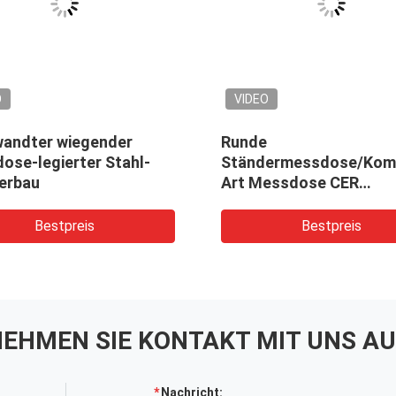
O
VIDEO
andter wiegender
Runde
ose-legierter Stahl-
Ständermessdose/Komp
erbau
Art Messdose CER
Bescheinigung
Bestpreis
Bestpreis
EHMEN SIE KONTAKT MIT UNS AU
Nachricht: