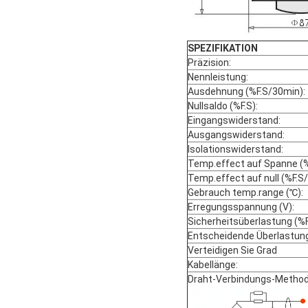
SPEZIFIKATION
Präzision:
Nennleistung:
Ausdehnung (%F.S/30min):
Nullsaldo (%F.S):
Eingangswiderstand:
Ausgangswiderstand:
Isolationswiderstand:
Temp.effect auf Spanne (%
Temp.effect auf null (%F.S
Gebrauch temp.range (℃):
Erregungsspannung (V):
Sicherheitsüberlastung (%F
Entscheidende Überlastung
Verteidigen Sie Grad
Kabellänge:
Draht-Verbindungs-Metho