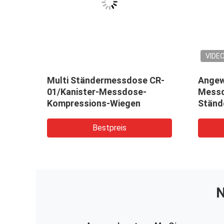
VIDE
le-
Multi Ständermessdose CR-
Angew
hen-
01/Kanister-Messdose-
Messd
Kompressions-Wiegen
Ständ
Bestpreis
N